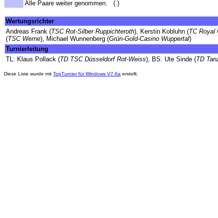
Alle Paare weiter genommen. ( )
Wertungsrichter
Andreas Frank (
TSC Rot-Silber Ruppichteroth
), Kerstin Kobluhn (
TC Royal
(
TSC Werne
), Michael Wunnenberg (
Grün-Gold-Casino Wuppertal
)
Turnierleitung
TL: Klaus Pollack (
TD TSC Düsseldorf Rot-Weiss
), BS: Ute Sinde (
TD Tanz
Diese Liste wurde mit
TopTurnier für Windows V7.6a
erstellt.