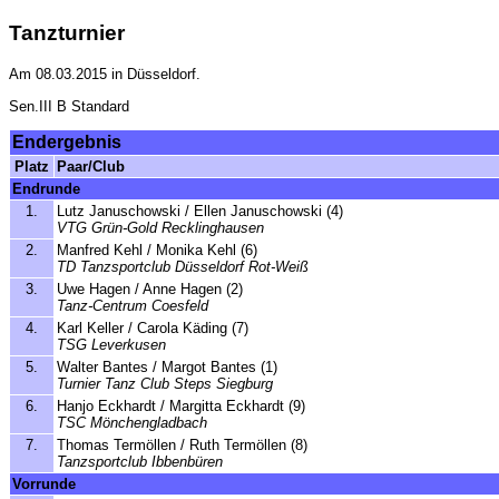
Tanzturnier
Am 08.03.2015 in Düsseldorf.
Sen.III B Standard
Endergebnis
Platz
Paar/Club
Endrunde
1.
Lutz Januschowski / Ellen Januschowski (4)
VTG Grün-Gold Recklinghausen
2.
Manfred Kehl / Monika Kehl (6)
TD Tanzsportclub Düsseldorf Rot-Weiß
3.
Uwe Hagen / Anne Hagen (2)
Tanz-Centrum Coesfeld
4.
Karl Keller / Carola Käding (7)
TSG Leverkusen
5.
Walter Bantes / Margot Bantes (1)
Turnier Tanz Club Steps Siegburg
6.
Hanjo Eckhardt / Margitta Eckhardt (9)
TSC Mönchengladbach
7.
Thomas Termöllen / Ruth Termöllen (8)
Tanzsportclub Ibbenbüren
Vorrunde