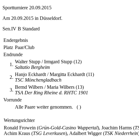
Sportturniere 20.09.2015
Am 20.09.2015 in Düsseldorf.
Sen.IV B Standard
Endergebnis
Platz
Paar/Club
Endrunde
Walter Stupp / Irmgard Stupp (12)
1.
Saltatio Bergheim
Hanjo Eckhardt / Margitta Eckhardt (11)
2.
TSC Mönchengladbach
Bernd Wilbers / Maria Wilbers (13)
3.
TSA Der Ring Rheine d. RHTC 1901
Vorrunde
Alle Paare weiter genommen. ( )
Wertungsrichter
Ronald Frowein (
Grün-Gold-Casino Wuppertal
), Joachim Harms (
TS
Achim Kraus (
TSG Leverkusen
), Adalbert Wigger (
TSK Niederrhein