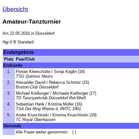
Übersicht
Amateur-Tanzturnier
Am 22.05.2016 in Düsseldorf.
Hgr.II B Standard
Endergebnis
Platz
Paar/Club
Endrunde
1.
Florian Kleeschulte / Sonja Kaglin (18)
TSG Quirinus Neuss
2.
Alexander David / Rebecca Schmitz (15)
Boston-Club Düsseldorf
3.
Michael Kielburger / Michaela Kielburger (17)
TD Tanzsportclub Düsseldorf Rot-Weiß
4.
Sebastian Hank / Kristina Moller (16)
TSA Der Ring Rheine d. RHTC 1901
5.
Andre Kruschinski / Kristina Kruschinski (19)
TC Royal Oberhausen
Vorrunde
Alle Paare weiter genommen. ( )