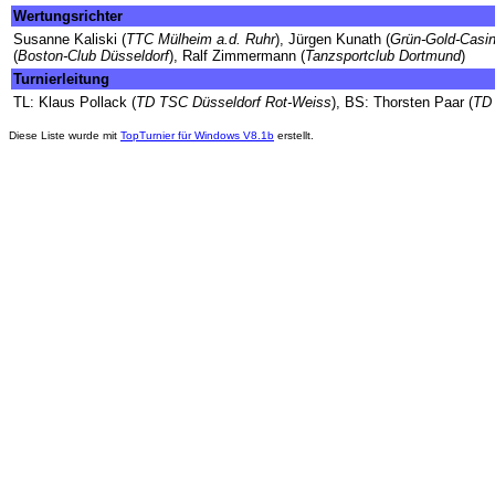
Wertungsrichter
Susanne Kaliski (
TTC Mülheim a.d. Ruhr
), Jürgen Kunath (
Grün-Gold-Casi
(
Boston-Club Düsseldorf
), Ralf Zimmermann (
Tanzsportclub Dortmund
)
Turnierleitung
TL: Klaus Pollack (
TD TSC Düsseldorf Rot-Weiss
), BS: Thorsten Paar (
TD 
Diese Liste wurde mit
TopTurnier für Windows V8.1b
erstellt.