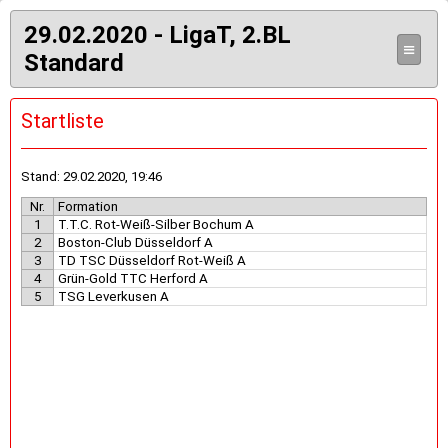
29.02.2020 - LigaT, 2.BL
≡
Standard
Startliste
Stand: 29.02.2020, 19:46
Nr.
Formation
1
T.T.C. Rot-Weiß-Silber Bochum A
2
Boston-Club Düsseldorf A
3
TD TSC Düsseldorf Rot-Weiß A
4
Grün-Gold TTC Herford A
5
TSG Leverkusen A