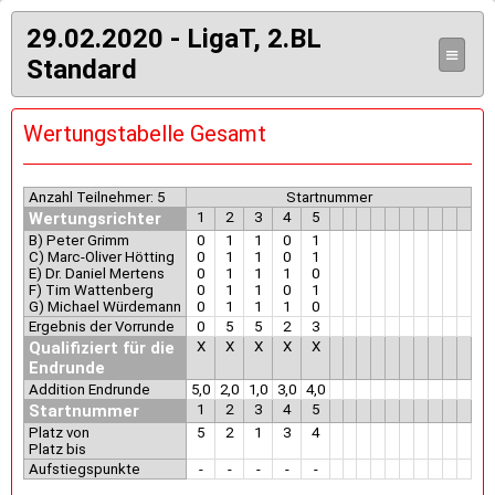
29.02.2020 - LigaT, 2.BL
≡
Standard
Wertungstabelle Gesamt
Anzahl Teilnehmer: 5
Startnummer
Wertungsrichter
1
2
3
4
5
B) Peter Grimm
0
1
1
0
1
C) Marc-Oliver Hötting
0
1
1
0
1
E) Dr. Daniel Mertens
0
1
1
1
0
F) Tim Wattenberg
0
1
1
0
1
G) Michael Würdemann
0
1
1
1
0
Ergebnis der Vorrunde
0
5
5
2
3
Qualifiziert für die
X
X
X
X
X
Endrunde
Addition Endrunde
5,0
2,0
1,0
3,0
4,0
Startnummer
1
2
3
4
5
Platz von
5
2
1
3
4
Platz bis
Aufstiegspunkte
-
-
-
-
-