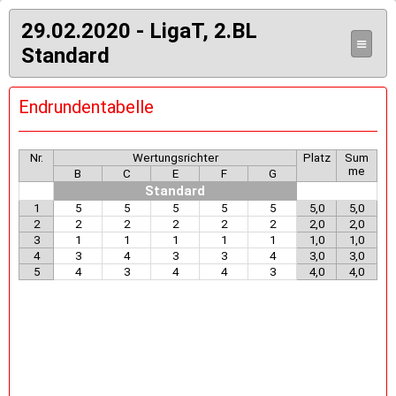
29.02.2020 - LigaT, 2.BL
≡
Standard
Endrundentabelle
Nr.
Wertungsrichter
Platz
Sum
me
B
C
E
F
G
Standard
1
5
5
5
5
5
5,0
5,0
2
2
2
2
2
2
2,0
2,0
3
1
1
1
1
1
1,0
1,0
4
3
4
3
3
4
3,0
3,0
5
4
3
4
4
3
4,0
4,0