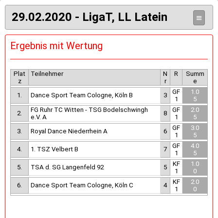
29.02.2020 - LigaT, LL Latein
≡
Ergebnis mit Wertung
Plat
Teilnehmer
N
R
Summ
z
r
e
GF
1.0
1.
Dance Sport Team Cologne, Köln B
3
1
5
FG Ruhr TC Witten - TSG Bodelschwingh
GF
2.0
2.
8
e.V. A
1
5
GF
3.0
3.
Royal Dance Niederrhein A
6
1
5
GF
4.0
4.
1. TSZ Velbert B
7
1
5
KF
1.0
5.
TSA d. SG Langenfeld 92
5
1
0
KF
2.0
6.
Dance Sport Team Cologne, Köln C
4
1
0