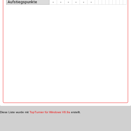
Aufstiegspunkte
-
-
-
-
-
-
Diese Liste wurde mit
TopTurnier für Windows V8.9a
erstellt.