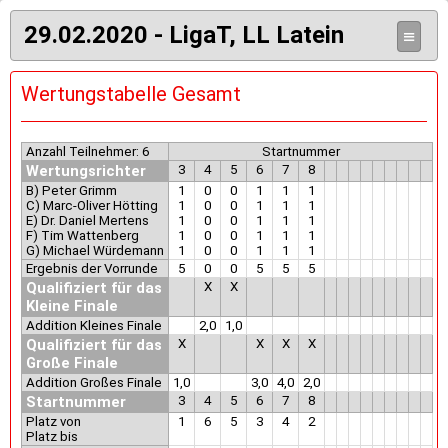
29.02.2020 - LigaT, LL Latein
≡
Wertungstabelle Gesamt
Anzahl Teilnehmer: 6
Startnummer
Wertungsrichter
3
4
5
6
7
8
B) Peter Grimm
1
0
0
1
1
1
C) Marc-Oliver Hötting
1
0
0
1
1
1
E) Dr. Daniel Mertens
1
0
0
1
1
1
F) Tim Wattenberg
1
0
0
1
1
1
G) Michael Würdemann
1
0
0
1
1
1
Ergebnis der Vorrunde
5
0
0
5
5
5
Qualifiziert für das
X
X
Kleine Finale
Addition Kleines Finale
2,0
1,0
Qualifiziert für das
X
X
X
X
Große Finale
Addition Großes Finale
1,0
3,0
4,0
2,0
Startnummer
3
4
5
6
7
8
Platz von
1
6
5
3
4
2
Platz bis