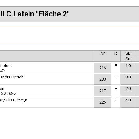
II C Latein "Fläche 2"
Nr
R
SB
Su
Shelest
F
1,0
216
hum
andra Hitrich
F
3,0
233
yen
F
2,0
217
 TGS 1896
 / Elisa Pticyn
F
4,0
225