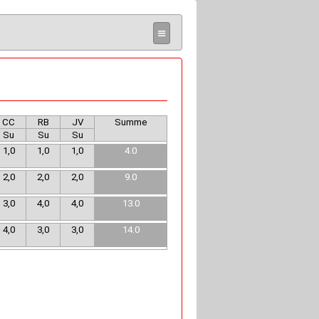
≡
CC
RB
JV
Summe
Su
Su
Su
1,0
1,0
1,0
4.0
2,0
2,0
2,0
9.0
3,0
4,0
4,0
13.0
4,0
3,0
3,0
14.0