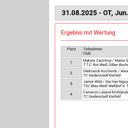
31.08.2025 - OT, Jun.
Ergebnis mit Wertung
Platz
Teilnehmer
Club
Mykyta Zarichnyi / Mariia 
1.
T.T.C. Rot-Weiß-Silber Boc
Oleksandr Kucheruk / Alex
2.
TC Seidenstadt Krefeld
Jamie Wild / Gia Han Ngu
3.
TSC Blau-Weiß Walldorf d.
Cameron Leland Rothländer
4.
TC Seidenstadt Krefeld