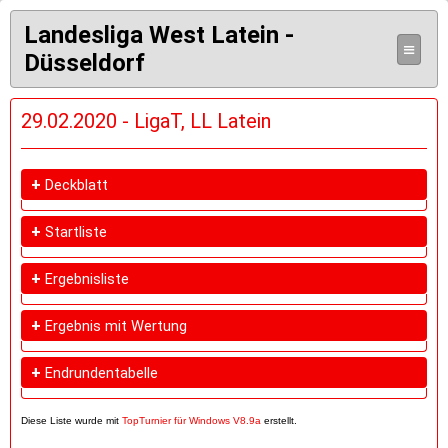
Landesliga West Latein -
≡
Düsseldorf
29.02.2020 - LigaT, LL Latein
+
Deckblatt
+
Startliste
+
Ergebnisliste
+
Ergebnis mit Wertung
+
Endrundentabelle
Diese Liste wurde mit
TopTurnier für Windows V8.9a
erstellt.